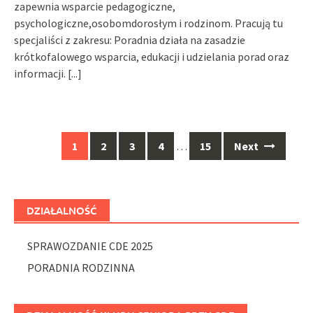
zapewnia wsparcie pedagogiczne,
psychologiczne,osobomdorosłym i rodzinom. Pracują tu
specjaliści z zakresu: Poradnia działa na zasadzie
krótkofalowego wsparcia, edukacji i udzielania porad oraz
informacji.
[...]
Posts
1
2
3
4
…
15
Next
navigation
DZIAŁALNOŚĆ
SPRAWOZDANIE CDE 2025
PORADNIA RODZINNA