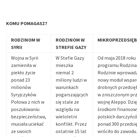
KOMU POMAGASZ?
RODZINOM W
RODZINOM W
MIKROPRZEDSIĘ
SYRII
STREFIE GAZY
Wojna w Syrii
W Stefie Gazy
Od maja 2018 roku
zamieniła w
mieszka
programu Rodzina
piekło życie
niemal 2
Rodzinie wprowad
ponad 23
miliony ludzi w
nowy moduł wspar
milionów
warunkach
drobnych przedsię
Syryjczyków.
pogarszających
w zniszczonym pr
Połowa z nich w
się stale ze
wojnę Aleppo. Dzię
poszukiwaniu
względu na
środkom finansow
bezpieczeństwa,
wieloletni
polskich darczyńc
musiała uciekać
konflikt. Przez
ponad 300 przedsi
ze swoich
ostatnie 15 lat
wróciło do zawodu.