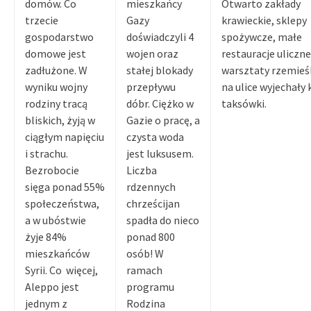
domów. Co
mieszkańcy
Otwarto zakłady
trzecie
Gazy
krawieckie, sklepy
gospodarstwo
doświadczyli 4
spożywcze, małe
domowe jest
wojen oraz
restauracje uliczne
zadłużone. W
stałej blokady
warsztaty rzemieśl
wyniku wojny
przepływu
na ulice wyjechały 
rodziny tracą
dóbr. Ciężko w
taksówki.
bliskich, żyją w
Gazie o pracę, a
ciągłym napięciu
czysta woda
i strachu.
jest luksusem.
Bezrobocie
Liczba
sięga ponad 55%
rdzennych
społeczeństwa,
chrześcijan
a w ubóstwie
spadła do nieco
żyje 84%
ponad 800
mieszkańców
osób! W
Syrii. Co więcej,
ramach
Aleppo jest
programu
jednym z
Rodzina