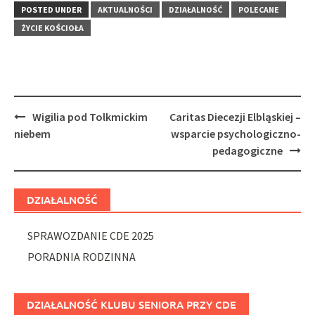
POSTED UNDER
AKTUALNOŚCI
DZIAŁALNOŚĆ
POLECANE
ŻYCIE KOŚCIOŁA
Post
Wigilia pod Tolkmickim
Caritas Diecezji Elbląskiej –
navigation
niebem
wsparcie psychologiczno-
pedagogiczne
DZIAŁALNOŚĆ
SPRAWOZDANIE CDE 2025
PORADNIA RODZINNA
DZIAŁALNOŚĆ KLUBU SENIORA PRZY CDE