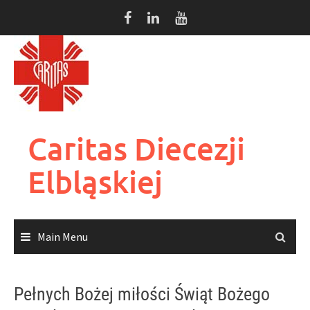
Skip
to
content
Caritas Diecezji
Elbląskiej
Main Menu
Pełnych Bożej miłości Świąt Bożego