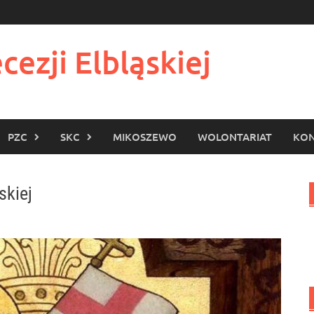
cezji Elbląskiej
PZC
SKC
MIKOSZEWO
WOLONTARIAT
KON
skiej