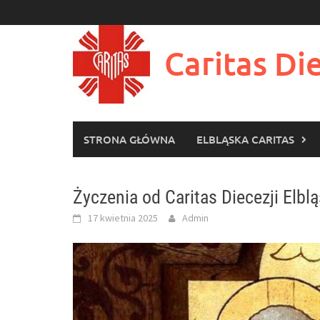
Skip
to
content
Caritas Die
STRONA GŁÓWNA
ELBLĄSKA CARITAS
Życzenia od Caritas Diecezji Elblą
17 kwietnia 2025
Admin