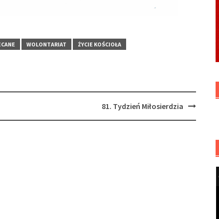
ECANE
WOLONTARIAT
ŻYCIE KOŚCIOŁA
81. Tydzień Miłosierdzia