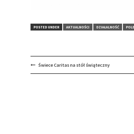
POSTED UNDER
AKTUALNOŚCI
DZIAŁALNOŚĆ
POL
Post
Świece Caritas na stół świąteczny
navigation