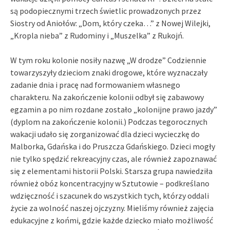
są podopiecznymi trzech świetlic prowadzonych przez
Siostry od Aniołów: „Dom, który czeka…” z Nowej Wilejki,
„Kropla nieba” z Rudominy i „Muszelka” z Rukojń.
W tym roku kolonie nosiły nazwę „W drodze” Codziennie
towarzyszyły dzieciom znaki drogowe, które wyznaczały
zadanie dnia i pracę nad formowaniem własnego
charakteru. Na zakończenie kolonii odbył się zabawowy
egzamin a po nim rozdane zostało „kolonijne prawo jazdy”
(dyplom na zakończenie kolonii.) Podczas tegorocznych
wakacji udało się zorganizować dla dzieci wycieczkę do
Malborka, Gdańska i do Pruszcza Gdańskiego. Dzieci mogły
nie tylko spędzić rekreacyjny czas, ale również zapoznawać
się z elementami historii Polski. Starsza grupa nawiedziła
również obóz koncentracyjny w Sztutowie – podkreślano
wdzięczność i szacunek do wszystkich tych, którzy oddali
życie za wolność naszej ojczyzny. Mieliśmy również zajęcia
edukacyjne z końmi, gdzie każde dziecko miało możliwość