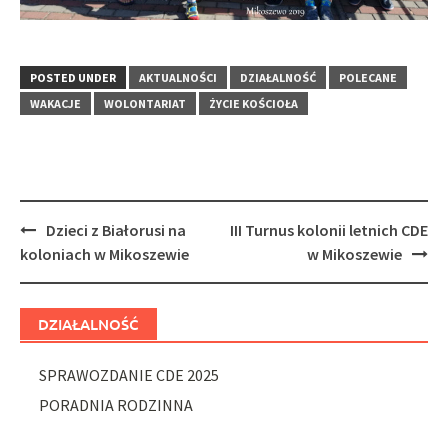
POSTED UNDER
AKTUALNOŚCI
DZIAŁALNOŚĆ
POLECANE
WAKACJE
WOLONTARIAT
ŻYCIE KOŚCIOŁA
Post
Dzieci z Białorusi na
III Turnus kolonii letnich CDE
navigation
koloniach w Mikoszewie
w Mikoszewie
DZIAŁALNOŚĆ
SPRAWOZDANIE CDE 2025
PORADNIA RODZINNA