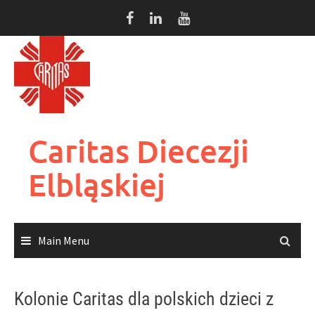
Skip
to
content
Caritas Diecezji
Elbląskiej
Main Menu
Kolonie Caritas dla polskich dzieci z