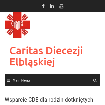
Skip
to
content
Caritas Diecezji
Elbląskiej
Main Menu
Wsparcie CDE dla rodzin dotkniętych