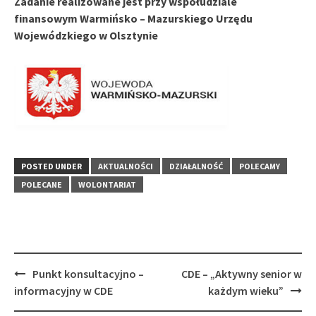
Zadanie realizowane jest przy współudziale
finansowym Warmińsko – Mazurskiego Urzędu
Wojewódzkiego w Olsztynie
POSTED UNDER
AKTUALNOŚCI
DZIAŁALNOŚĆ
POLECAMY
POLECANE
WOLONTARIAT
Post
Punkt konsultacyjno –
CDE – „Aktywny senior w
navigation
informacyjny w CDE
każdym wieku”