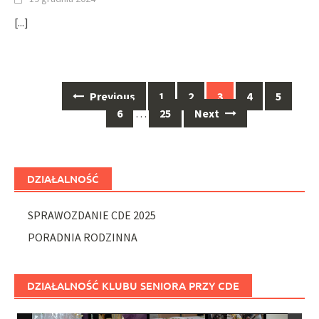
[...]
Posts
Previous
1
2
3
4
5
navigation
6
…
25
Next
DZIAŁALNOŚĆ
SPRAWOZDANIE CDE 2025
PORADNIA RODZINNA
DZIAŁALNOŚĆ KLUBU SENIORA PRZY CDE